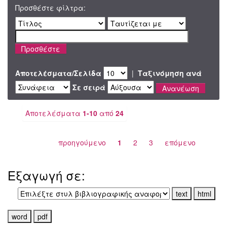
Προσθέστε φίλτρα:
Αποτελέσματα/Σελίδα
|
Ταξινόμηση ανά
Σε σειρά
Αποτελέσματα
1-10
από
24
προηγούμενο
1
2
3
επόμενο
Εξαγωγή σε: