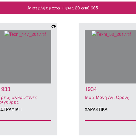
Αποτελέσματα 1 έως 20 από 665
1933
1934
Τρείς ανθρώπινες
Ιερά Μονή Αγ. Όρους
φιγούρες
ΖΩΓΡΑΦΙΚΗ
ΧΑΡΑΚΤΙΚA