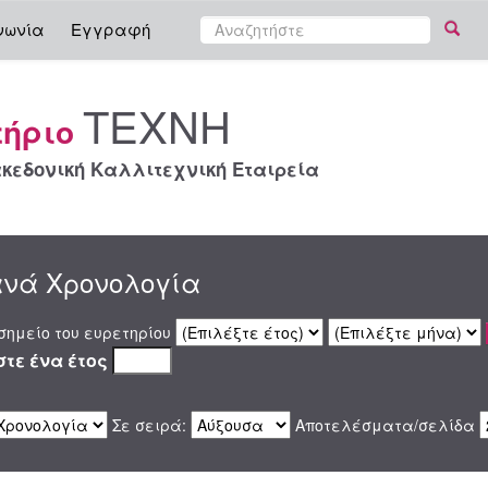
νωνία
Εγγραφή
ΤΕΧΝΗ
τήριο
κεδονική Καλλιτεχνική Εταιρεία
ανά Χρονολογία
σημείο του ευρετηρίου
τε ένα έτος
Σε σειρά:
Αποτελέσματα/σελίδα