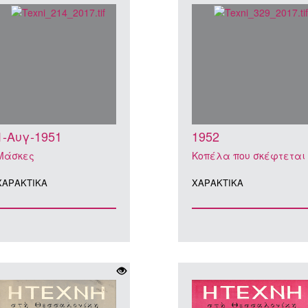
1-Αυγ-1951
1952
Μάσκες
Κοπέλα που σκέφτεται
ΧΑΡΑΚΤΙΚA
ΧΑΡΑΚΤΙΚA