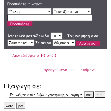
Προσθέστε φίλτρα:
Αποτελέσματα/Σελίδα
|
Ταξινόμηση ανά
Σε σειρά
Αποτελέσματα
1-5
από
5
προηγούμενο
1
επόμενο
Εξαγωγή σε: