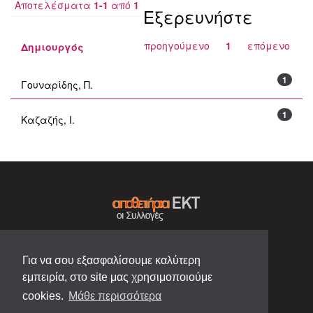
Αποτελέσματα
1-1
από
1
Εξερευνήστε
προηγούμενο
1
επόμενο
Δημιουργός
1
Γουναρίδης, Π.
1
Καζαζής, Ι.
Για να σου εξασφαλίσουμε καλύτερη
εμπειρία, στο site μας χρησιμοποιούμε
cookies.
Μάθε περισσότερα