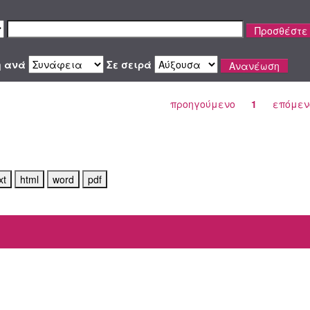
η ανά
Σε σειρά
προηγούμενο
1
επόμεν