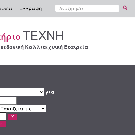
νωνία
Εγγραφή
ΤΕΧΝΗ
τήριο
κεδονική Καλλιτεχνική Εταιρεία
για
ση