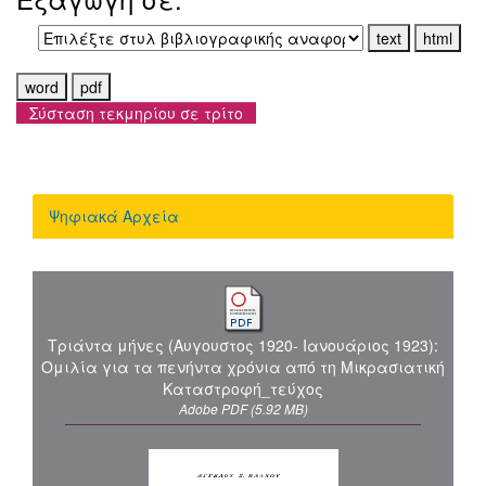
Σύσταση τεκμηρίου σε τρίτο
Ψηφιακά Αρχεία
Τριάντα μήνες (Αυγουστος 1920- Ιανουάριος 1923):
Ομιλία για τα πενήντα χρόνια από τη Μικρασιατική
Καταστροφή_τεύχος
Adobe PDF (5.92 MB)