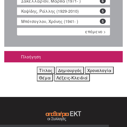
Σακελλαρίου, Μάρθα (1971- )
6
Κοψίδης, Ράλλης (1929-2010)
5
Μπότσογλου, Χρόνης (1941- )
5
επόμενο >
Πλοήγηση