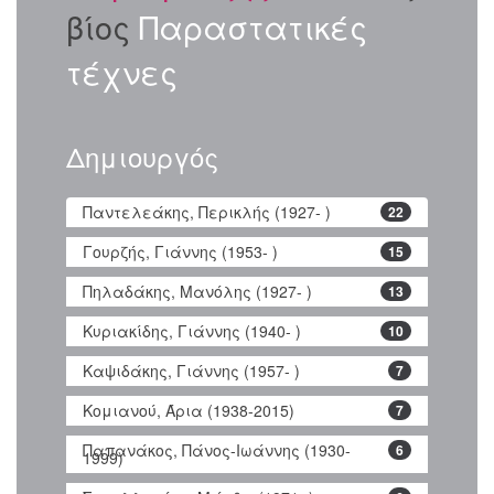
βίος
Παραστατικές
τέχνες
Δημιουργός
Παντελεάκης, Περικλής (1927- )
22
Γουρζής, Γιάννης (1953- )
15
Πηλαδάκης, Μανόλης (1927- )
13
Κυριακίδης, Γιάννης (1940- )
10
Καψιδάκης, Γιάννης (1957- )
7
Κομιανού, Άρια (1938-2015)
7
Παπανάκος, Πάνος-Ιωάννης (1930-
6
1999)