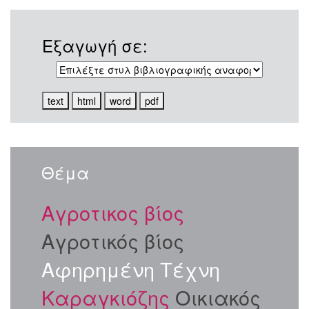
Εξαγωγή σε:
Θέμα
Αγροτικος βίος
Αγροτικός βίος
Αφηρημένη Τέχνη
Καραγκιόζης
Οικιακός