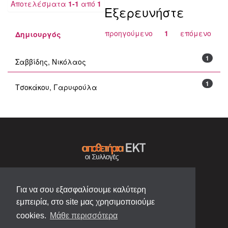
Αποτελέσματα
1-1
από
1
Εξερευνήστε
προηγούμενο
1
επόμενο
Δημιουργός
1
Σαββίδης, Νικόλαος
1
Τσοκάκου, Γαρυφούλα
Για να σου εξασφαλίσουμε καλύτερη
εμπειρία, στο site μας χρησιμοποιούμε
cookies.
Μάθε περισσότερα